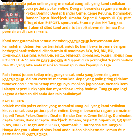
adalah media poker online yang memakai uang asli yang kami sediakan
khusus untuk para pecinta poker online. Dengan beraneka ragam permainan
seperti Texas Poker, Domino Dealer, Bandar Ceme, Ceme Keliling, Dominobet,
Capsa Susun, Bandar Capsa, Blackjack, Omaha, Super10, Superbull, QQspirit,
Slots, IDNLIVE, Togel dan E-SPORT, sportbook, E-lottery dan MM Tangkas.
Hanya dengan 1 akun di situs kami anda sudah bisa bermain semua fitur
permainan di
.
KARTUPOKER
Kami mengutamakan semua member
kenyamanan dan
KARTUPOKER
kemudahan dalam semua transaksi, untuk itu kami bekerja sama dengan
berbagai bank terkenal di indonesia di antaranya BCA, BSI, BNI, BRI,
CIMBNIAGA, MANDIRI, MAYBANK, MEGA, PERMATA, SINARMAS, PANIN , JENIUS Dan
KOSPIN JASA selain itu
di support oleh perangkat seperti android
KARTUPOKER
dan IOS yang bisa anda mainkan dimanapun dan kapanpun saja.
Raih bonus jutaan setiap minggunya untuk anda yang bermain game
, dalam event ini menentukan siapa yang paling tinggi dalam
KARTUPOKER
turnover dari 1 s/d 10 setiap minggunya, rasakan juga bonus menarik kami
lainnya seperti lucky spin dan mysteri box setiap harinya. Tunggu apa lagi
segera daftarkan diri anda dan raih hadiahnya!
KARTUPOKER
adalah media poker online yang memakai uang asli yang kami sediakan
khusus untuk para pecinta poker online. Dengan beraneka ragam permainan
seperti Texas Poker, Domino Dealer, Bandar Ceme, Ceme Keliling, Dominobet,
Capsa Susun, Bandar Capsa, Blackjack, Omaha, Super10, Superbull, QQspirit,
Slots, IDNLIVE, Togel dan E-SPORT, sportbook, E-lottery dan MM Tangkas.
Hanya dengan 1 akun di situs kami anda sudah bisa bermain semua fitur
permainan di
.
KARTUPOKER