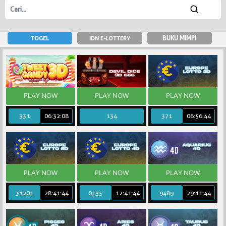
BUKU MIMPI
TOGEL
IDN E-LOTTERY
331
06:32:07
134
371
06:56:43
31201
28:41:43
0135
12:41:43
9489
29:11:43