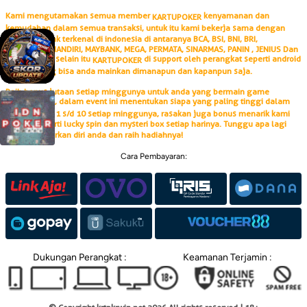
Kami mengutamakan semua member
kenyamanan dan
KARTUPOKER
kemudahan dalam semua transaksi, untuk itu kami bekerja sama dengan
berbagai bank terkenal di indonesia di antaranya BCA, BSI, BNI, BRI,
CIMBNIAGA, MANDIRI, MAYBANK, MEGA, PERMATA, SINARMAS, PANIN , JENIUS Dan
CARA MAIN ESPORT
KOSPIN JASA selain itu
di support oleh perangkat seperti android
KARTUPOKER
dan IOS yang bisa anda mainkan dimanapun dan kapanpun saja.
Raih bonus jutaan setiap minggunya untuk anda yang bermain game
, dalam event ini menentukan siapa yang paling tinggi dalam
KARTUPOKER
turnover dari 1 s/d 10 setiap minggunya, rasakan juga bonus menarik kami
lainnya seperti lucky spin dan mysteri box setiap harinya. Tunggu apa lagi
segera daftarkan diri anda dan raih hadiahnya!
Cara Pembayaran:
CARA MAIN IDNLIVE
Dukungan Perangkat :
Keamanan Terjamin :